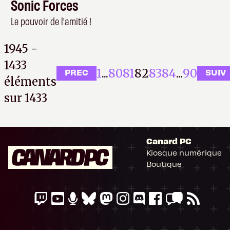
Sonic Forces
Le pouvoir de l'amitié !
1945 -
1433
1
...
80
81
82
83
84
...
90
PREC
SUIV
éléments
sur 1433
Canard PC
Kiosque numérique
Il n'y a pas de
Boutique
Cookie à se faire !
Ce site n'a recours à aucun tracker externe, ne partage avec personne
ses statistiques de fréquentation et se limite aux cookies nécessaires
au bon fonctionnement de votre session. Mais comme on est bien
élevés, on préfère s'assurer quand même que ça vous va.