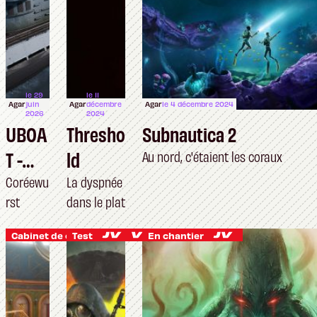
le 29
le 11
Agar
juin
Agar
décembre
Agar
le 4 décembre 2024
2026
2024
UBOA
Thresho
Subnautica 2
T -
ld
Au nord, c'étaient les coraux
Type
Coréewu
La dyspnée
rst
dans le plat
IX :
Dista
Cabinet de curiosités
Test
En chantier
nt
Coast
s