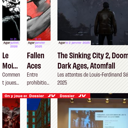
le 21
le 10
Agar
juillet
Agar
janvier
Agar
le 2 janvier 2025
2026
2025
Le
Fallen
The Sinking City 2, Doom
Moig
Aces
Dark Ages, Atomfall
non
Commen
Entre
Les attentes de Louis-Ferdinand 
t joues-
prohibition
2025
faible
tu yau
et
et
On y joue encore
Dossier
Dossier
de
modernité
Night
poêle ?
of the
Thinni