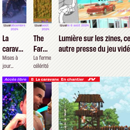
le 31
le 13
Izual
décembre
Izual
août
Izual
le 6 août 2024
2024
2024
La
The
Lumière sur les zines, c
caravan
Farm
autre presse du jeu vid
e
er
Mises à
La ferme
jour
célérité
patche
Was
notables et
de
Repla
Accès libre
Bric-à-brac
La caravane patche
En chantier
emplâtres
décemb
ced
sur jambes
de bois
re 2024