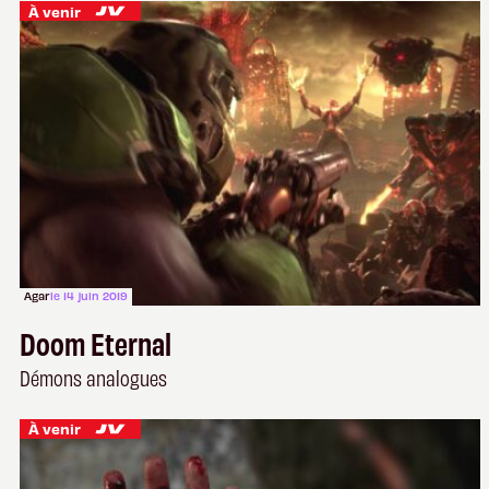
À venir
Agar
le 14 juin 2019
Doom Eternal
Démons analogues
À venir