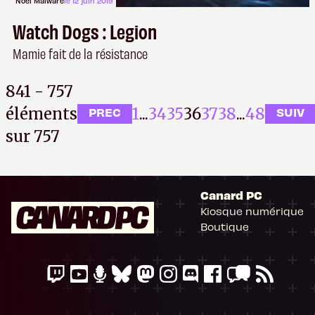
Noël Malware
le 12 juin 2019
Watch Dogs : Legion
Mamie fait de la résistance
841 - 757
éléments
1
...
34
35
36
37
38
...
48
PREC
SUIV
sur 757
Il n'y a pas de
Canard PC
Cookie à se faire !
Kiosque numérique
Ce site n'a recours à aucun tracker
Boutique
externe, ne partage avec personne ses
statistiques de fréquentation et se limite
aux cookies nécessaires au bon
fonctionnement de votre session. Mais
comme on est bien élevés, on préfère
s'assurer quand même que ça vous va.