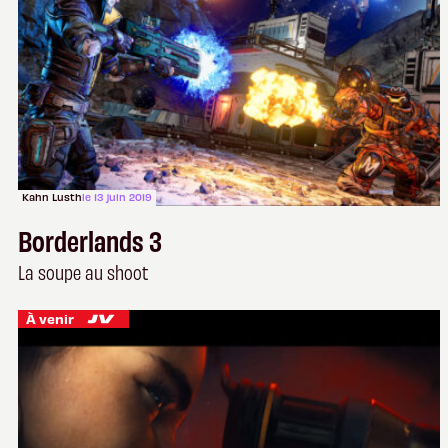
Kahn Lusth
le 13 juin 2019
Borderlands 3
La soupe au shoot
À venir