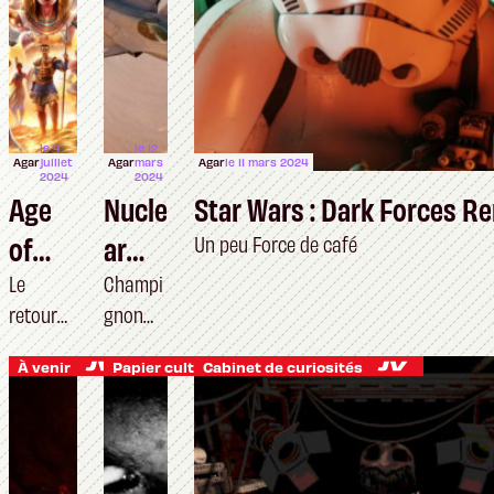
le 4
le 12
Agar
juillet
Agar
mars
Agar
le 11 mars 2024
2024
2024
Age
Nucle
Star Wars : Dark Forces R
of
ar
Un peu Force de café
Myth
Optio
Le
Champi
retour
gnon
ology
n
de la
magiqu
Retol
À venir
Papier culture
Cabinet de curiosités
momie
e
d