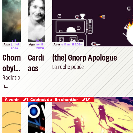
le 8
le 12
Agar
juillet
Agar
avril
Agar
le 9 avril 2024
2024
2024
Chorn
Cardi
(the) Gnorp Apologue
obyl
acs
La roche posée
Liquid
Radiatio
n
ators
immédia
À venir
Cabinet de curiosités
En chantier
te