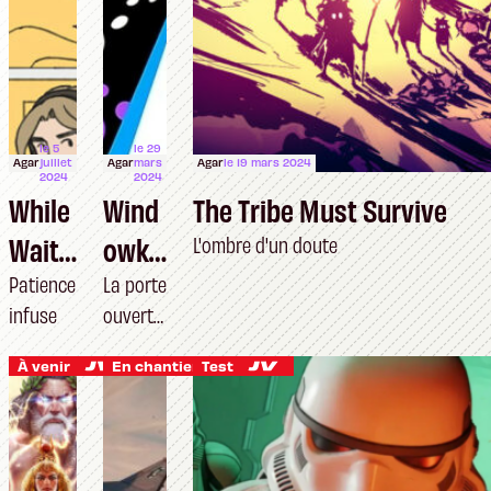
le 5
le 29
Agar
juillet
Agar
mars
Agar
le 19 mars 2024
2024
2024
While
Wind
The Tribe Must Survive
Waiti
owkil
L'ombre d'un doute
ng
l
Patience
La porte
infuse
ouverte
à
À venir
En chantier
Test
toutes
les
fenêtre
s