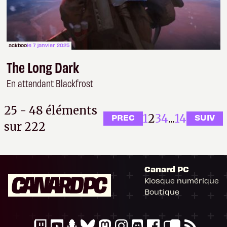
ackboo
le 7 janvier 2025
The Long Dark
En attendant Blackfrost
25 - 48 éléments
1
2
3
4
...
14
PREC
SUIV
sur 222
Canard PC
Kiosque numérique
Il n'y a pas de
Boutique
Cookie à se faire !
Ce site n'a recours à aucun tracker externe, ne partage avec personne