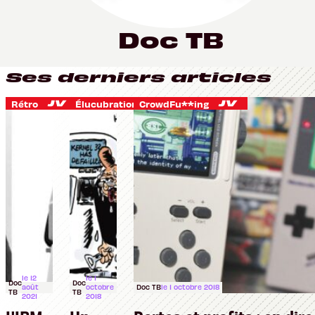
Doc TB
Ses derniers articles
Rétro
Élucubrations
CrowdFu**ing
le 12
le 1
Doc
Doc
août
octobre
Doc TB
le 1 octobre 2018
TB
TB
2021
2018