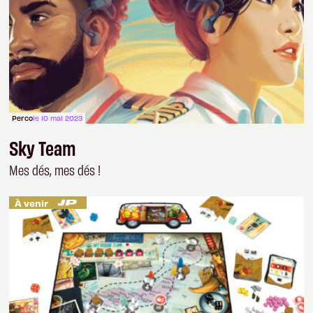
Perco
le 10 mai 2023
Sky Team
Mes dés, mes dés !
À venir