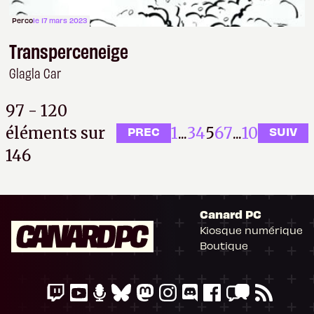
Perco
le 17 mars 2023
Transperceneige
Glagla Car
97 - 120
éléments sur
1
...
3
4
5
6
7
...
10
PREC
SUIV
146
Canard PC
Kiosque numérique
Boutique