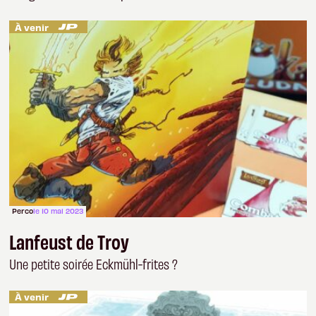
À venir
Perco
le 10 mai 2023
Lanfeust de Troy
Une petite soirée Eckmühl-frites ?
À venir