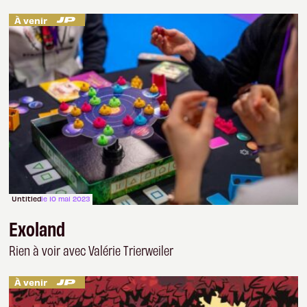
À venir
Untitled
le 10 mai 2023
Exoland
Rien à voir avec Valérie Trierweiler
À venir