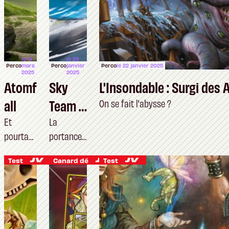
le 31
le 29
Perco
mars
Perco
janvier
Perco
le 22 janvier 2025
2025
2025
Atomf
Sky
L'Insondable : Surgi des
all
Team :
On se fait l'abysse ?
Turbul
Et
La
pourtant
portance
ences
, on
d’être
Test
Canard dé
Test
Queen
Constant