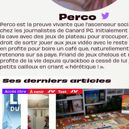
Perco
Perco est la preuve vivante que l’ascenseur soci
chez les journalistes de Canard PC. Initialemen
la cave avec des jeux de plateau pour s’occuper, 
droit de sortir jouer aux jeux vidéo avec le reste d
en profite pour boire un café que, naturellement
retenons sur sa paye. Friand de jeux chelous et na
profite de la vie depuis qu’ackboo a cessé de lui
petits cailloux en criant « hérétique ! ».
Ses derniers articles
Accès libre
À venir
Annonces du magazine
Test